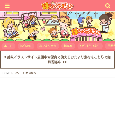
ホーム
製作遊び
おたより文例
指導案
いらすとびより
月間人
姉妹イラストサイト公開中★保育で使えるおたより素材をこちらで無
料配布中 >>
HOME
タグ : 11月の製作