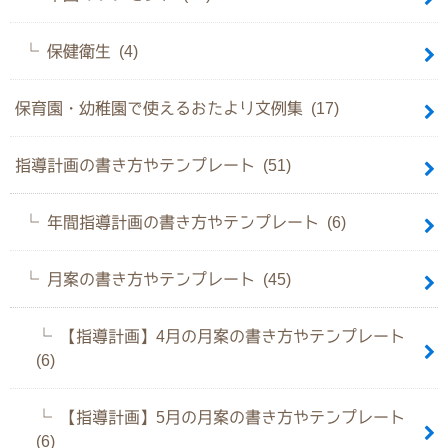
保健衛生 (4)
保育園・幼稚園で使えるおたより文例集 (17)
指導計画の書き方やテンプレート (51)
年間指導計画の書き方やテンプレート (6)
月案の書き方やテンプレート (45)
【指導計画】4月の月案の書き方やテンプレート
(6)
【指導計画】5月の月案の書き方やテンプレート
(6)