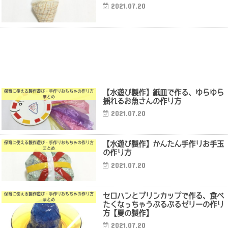
2021.07.20
【水遊び製作】紙皿で作る、ゆらゆら
保育に使える製作遊び・手作りおもちゃの作り方
まとめ
揺れるお魚さんの作り方
2021.07.20
【水遊び製作】かんたん手作りお手玉
保育に使える製作遊び・手作りおもちゃの作り方
まとめ
の作り方
2021.07.20
セロハンとプリンカップで作る、食べ
保育に使える製作遊び・手作りおもちゃの作り方
まとめ
たくなっちゃうぷるぷるゼリーの作り
方【夏の製作】
2021.07.20