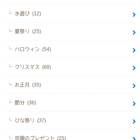
水遊び (12)
夏祭り (25)
ハロウィン (54)
クリスマス (68)
お正月 (35)
節分 (36)
ひな祭り (37)
卒園のプレゼント (25)