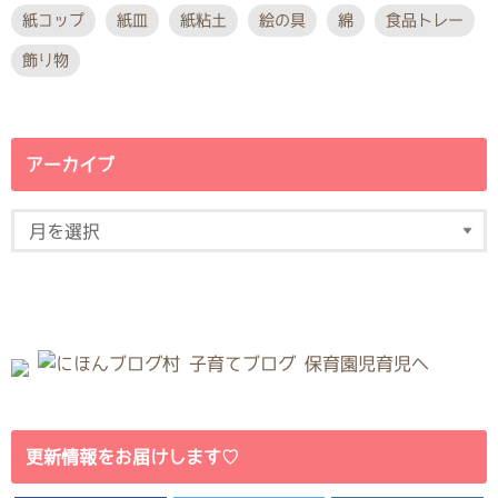
紙コップ
紙皿
紙粘土
絵の具
綿
食品トレー
飾り物
アーカイブ
更新情報をお届けします♡