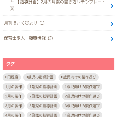
【指導計画】2月の月案の書き方やテンプレート
(6)
月刊ほいくびより (1)
保育士求人・転職情報 (2)
タグ
0円程度
0歳児の指導計画
0歳児向けの製作遊び
1月の製作
1歳児の指導計画
1歳児向けの製作遊び
2月の製作
2歳児の指導計画
2歳児向けの製作遊び
3月の製作
3歳児の指導計画
3歳児向けの製作遊び
4月の製作
4歳児の指導計画
4歳児向けの製作遊び