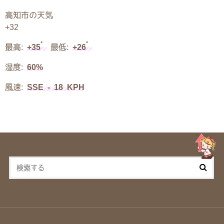
高知市の天気
+
32
°
°
最高:
+
35
最低:
+
26
湿度:
60%
風速:
SSE - 18 KPH