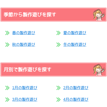
季節から製作遊びを探す
春の製作遊び
夏の製作遊び
秋の製作遊び
冬の製作遊び
月別で製作遊びを探す
1月の製作遊び
2月の製作遊び
3月の製作遊び
4月の製作遊び