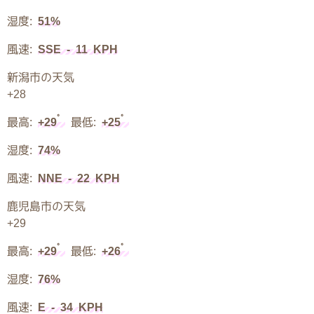
湿度:
51%
風速:
SSE - 11 KPH
新潟市の天気
+
28
°
°
最高:
+
29
最低:
+
25
湿度:
74%
風速:
NNE - 22 KPH
鹿児島市の天気
+
29
°
°
最高:
+
29
最低:
+
26
湿度:
76%
風速:
E - 34 KPH