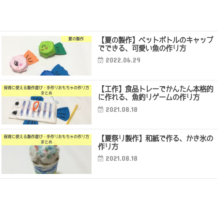
【夏の製作】ペットボトルのキャップ
夏の製作
でできる、可愛い魚の作り方
2022.06.29
【工作】食品トレーでかんたん本格的
保育に使える製作遊び・手作りおもちゃの作り方
まとめ
に作れる、魚釣りゲームの作り方
2021.08.18
【夏祭り製作】和紙で作る、かき氷の
保育に使える製作遊び・手作りおもちゃの作り方
まとめ
作り方
2021.08.18