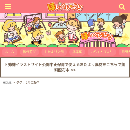
ホーム
製作遊び
おたより文例
指導案
いらすとびより
月間人
姉妹イラストサイト公開中★保育で使えるおたより素材をこちらで無
料配布中 >>
HOME
タグ : 2月の製作