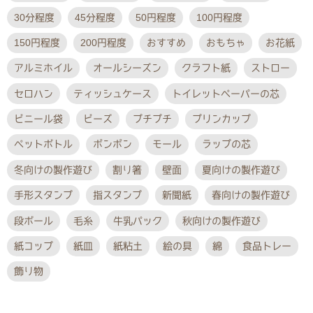
30分程度
45分程度
50円程度
100円程度
150円程度
200円程度
おすすめ
おもちゃ
お花紙
アルミホイル
オールシーズン
クラフト紙
ストロー
セロハン
ティッシュケース
トイレットペーパーの芯
ビニール袋
ビーズ
プチプチ
プリンカップ
ペットボトル
ポンポン
モール
ラップの芯
冬向けの製作遊び
割り箸
壁面
夏向けの製作遊び
手形スタンプ
指スタンプ
新聞紙
春向けの製作遊び
段ボール
毛糸
牛乳パック
秋向けの製作遊び
紙コップ
紙皿
紙粘土
絵の具
綿
食品トレー
飾り物