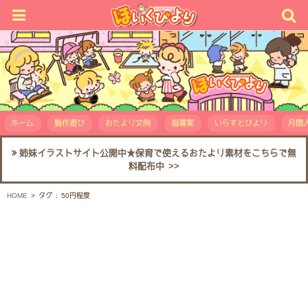
ホーム
製作遊び
おたより文例
指導案
いらすとびより
月間人
姉妹イラストサイト公開中★保育で使えるおたより素材をこちらで無
料配布中 >>
HOME
タグ : 50円程度