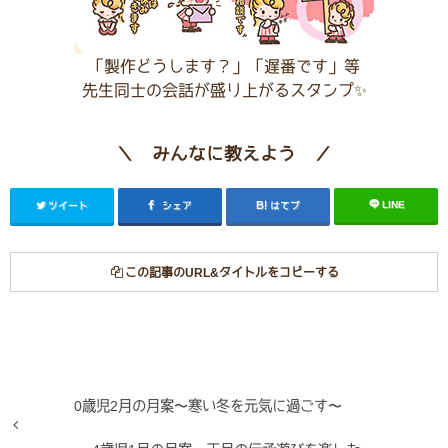
「製作どうします？」「遅番です」等
先生同士の会話が盛り上がるスタンプ✨
＼ みんなに教えよう ／
LINE
ツイート
シェア
はてブ
この記事のURL&タイトルをコピーする
0歳児2月の月案〜寒い冬を元気に過ごす〜