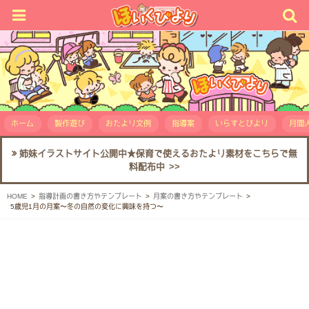
ホーム
製作遊び
おたより文例
指導案
いらすとびより
月間人
姉妹イラストサイト公開中★保育で使えるおたより素材をこちらで無
料配布中 >>
HOME
指導計画の書き方やテンプレート
月案の書き方やテンプレート
5歳児1月の月案〜冬の自然の変化に興味を持つ〜