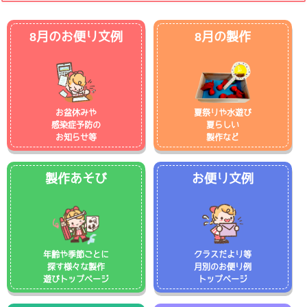
8月のお便り文例
8月の製作
お盆休みや
夏祭りや水遊び
感染症予防の
夏らしい
お知らせ等
製作など
製作あそび
お便り文例
年齢や季節ごとに
クラスだより等
探す様々な製作
月別のお便り例
遊びトップページ
トップページ