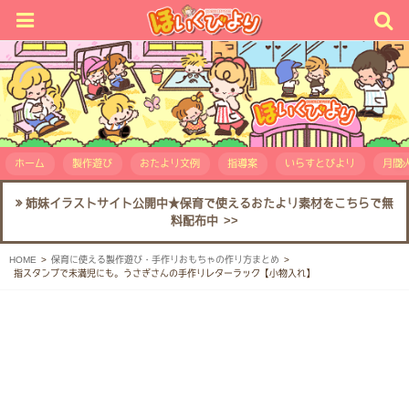
ホーム
製作遊び
おたより文例
指導案
いらすとびより
月間人
姉妹イラストサイト公開中★保育で使えるおたより素材をこちらで無
料配布中 >>
HOME
保育に使える製作遊び・手作りおもちゃの作り方まとめ
指スタンプで未満児にも。うさぎさんの手作りレターラック【小物入れ】