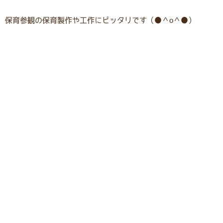
保育参観の保育製作や工作にピッタリです（●＾o＾●）