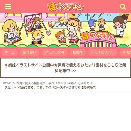
ホーム
製作遊び
おたより文例
指導案
いらすとびより
月間人
姉妹イラストサイト公開中★保育で使えるおたより素材をこちらで無
料配布中 >>
HOME
保育に使える製作遊び・手作りおもちゃの作り方まとめ
フエルトや毛糸で作る、可愛い手作りコースターの作り方【親子製作】