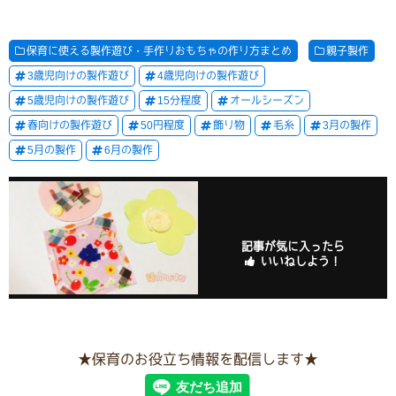
保育に使える製作遊び・手作りおもちゃの作り方まとめ
親子製作
3歳児向けの製作遊び
4歳児向けの製作遊び
5歳児向けの製作遊び
15分程度
オールシーズン
春向けの製作遊び
50円程度
飾り物
毛糸
3月の製作
5月の製作
6月の製作
記事が気に入ったら
いいねしよう！
★保育のお役立ち情報を配信します★