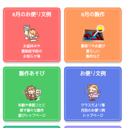
8月のお便り文例
8月の製作
お盆休みや
夏祭りや水遊び
感染症予防の
夏らしい
お知らせ等
製作など
製作あそび
お便り文例
年齢や季節ごとに
クラスだより等
探す様々な製作
月別のお便り例
遊びトップページ
トップページ