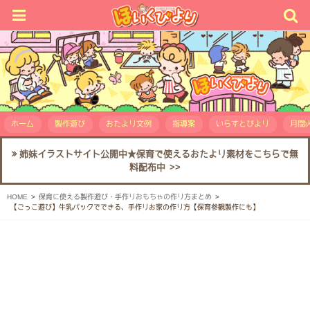
ホーム
製作遊び
おたより文例
指導案
いらすとびより
月間人
姉妹イラストサイト公開中★保育で使えるおたより素材をこちらで無
料配布中 >>
HOME
保育に使える製作遊び・手作りおもちゃの作り方まとめ
【ごっこ遊び】牛乳パックでできる、手作りお家の作り方【保育参観製作にも】