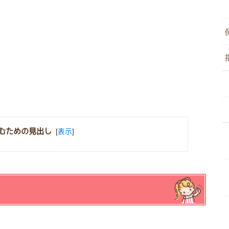
むための見出し
[
表示
]