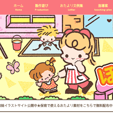
ホーム
製作遊び
おたより文例集
指導案
Home
Production
Letter
teaching-plan
姉妹イラストサイト公開中★保育で使えるおたより素材をこちらで無料配布中 