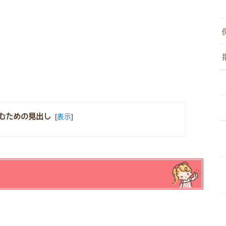
むための見出し
[
表示
]