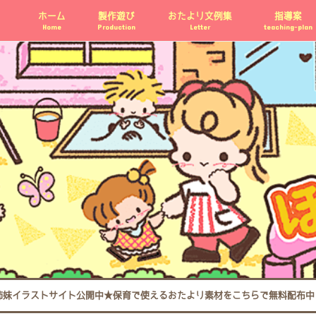
ホーム
製作遊び
おたより文例集
指導案
Home
Production
Letter
teaching-plan
姉妹イラストサイト公開中★保育で使えるおたより素材をこちらで無料配布中 