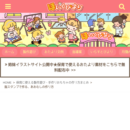
ホーム
製作遊び
おたより文例
指導案
いらすとびより
月間人
姉妹イラストサイト公開中★保育で使えるおたより素材をこちらで無
料配布中 >>
HOME
保育に使える製作遊び・手作りおもちゃの作り方まとめ
指スタンプで作る、あおむしの作り方