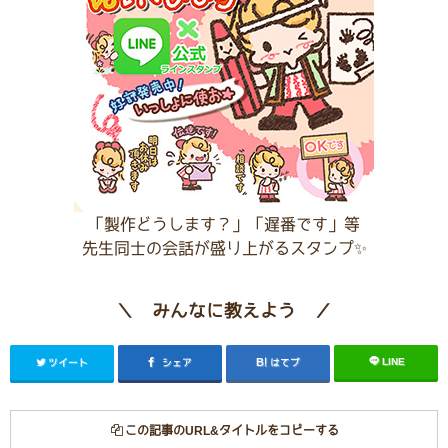
「製作どうします？」「遅番です」等
先生同士の会話が盛り上がるスタンプ✨
＼ みんなに教えよう ／
LINE
ツイート
シェア
はてブ
この記事のURL&タイトルをコピーする