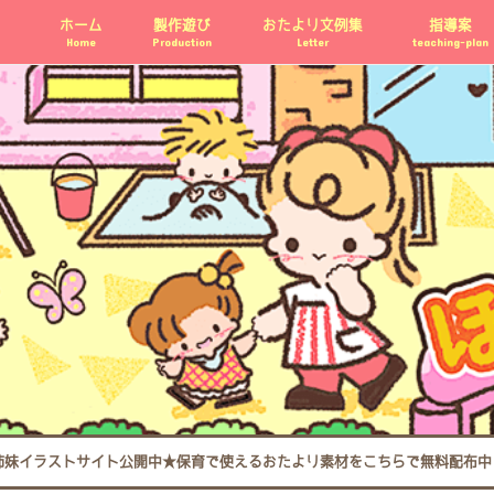
ホーム
製作遊び
おたより文例集
指導案
Home
Production
Letter
teaching-plan
姉妹イラストサイト公開中★保育で使えるおたより素材をこちらで無料配布中 