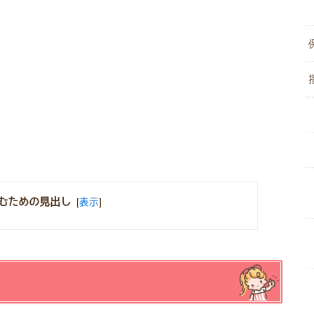
むための見出し
[
表示
]