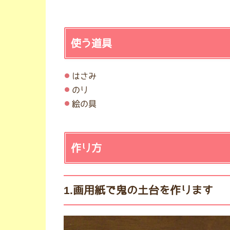
使う道具
はさみ
のり
絵の具
作り方
1.画用紙で鬼の土台を作ります