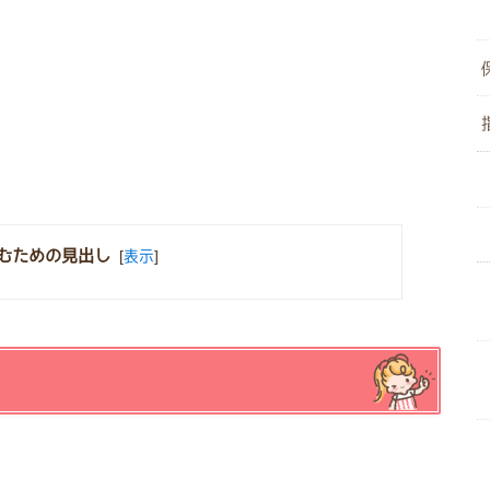
むための見出し
[
表示
]