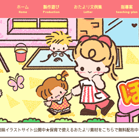
ホーム
製作遊び
おたより文例集
指導案
Home
Production
Letter
teaching-plan
姉妹イラストサイト公開中★保育で使えるおたより素材をこちらで無料配布中 