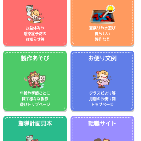
お盆休みや
夏祭りや水遊び
感染症予防の
夏らしい
お知らせ等
製作など
製作あそび
お便り文例
年齢や季節ごとに
クラスだより等
探す様々な製作
月別のお便り例
遊びトップページ
トップページ
指導計画見本
転職サイト