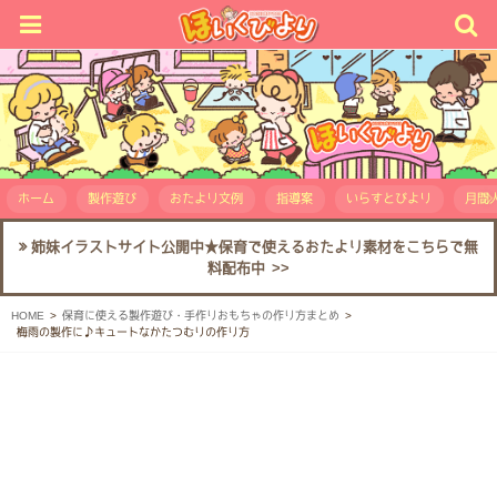
ホーム
製作遊び
おたより文例
指導案
いらすとびより
月間人
姉妹イラストサイト公開中★保育で使えるおたより素材をこちらで無
料配布中 >>
HOME
保育に使える製作遊び・手作りおもちゃの作り方まとめ
梅雨の製作に♪キュートなかたつむりの作り方