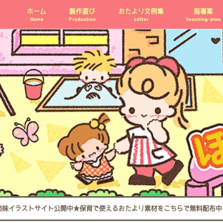
ホーム
製作遊び
おたより文例集
指導案
Home
Production
Letter
teaching-plan
姉妹イラストサイト公開中★保育で使えるおたより素材をこちらで無料配布中 