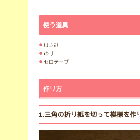
使う道具
はさみ
のり
セロテープ
作り方
1.三角の折り紙を切って模様を作