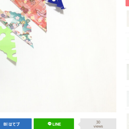
30
はてブ
LINE
views