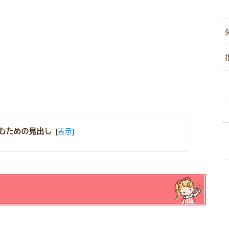
むための見出し
[
表示
]