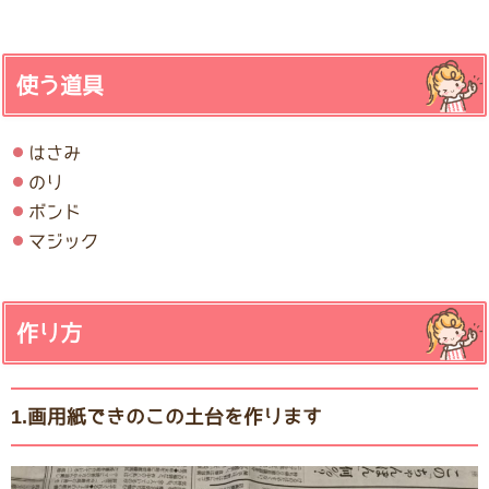
使う道具
はさみ
のり
ボンド
マジック
作り方
1.画用紙できのこの土台を作ります