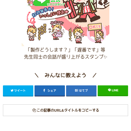
「製作どうします？」「遅番です」等
先生同士の会話が盛り上がるスタンプ✨
＼ みんなに教えよう ／
LINE
ツイート
シェア
はてブ
この記事のURL&タイトルをコピーする