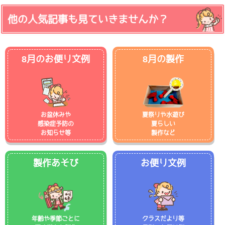
他の人気記事も見ていきませんか？
8月のお便り文例
8月の製作
お盆休みや
夏祭りや水遊び
感染症予防の
夏らしい
お知らせ等
製作など
製作あそび
お便り文例
年齢や季節ごとに
クラスだより等