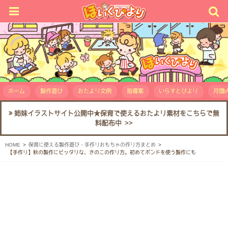
ホーム
製作遊び
おたより文例
指導案
いらすとびより
月間人
姉妹イラストサイト公開中★保育で使えるおたより素材をこちらで無
料配布中 >>
HOME
保育に使える製作遊び・手作りおもちゃの作り方まとめ
【手作り】秋の製作にピッタリな、きのこの作り方。初めてボンドを使う製作にも