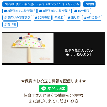
保育に使える製作遊び・手作りおもちゃの作り方まとめ
梅雨
3歳児向けの製作遊び
4歳児向けの製作遊び
15分程度
夏向けの製作遊び
50円程度
紙皿
飾り物
6月の製作
割り箸
記事が気に入ったら
いいねしよう！
★保育のお役立ち情報を配信します★
保育士さんが役立つ情報を発信中❣️
また遊びに来てください🌈😊