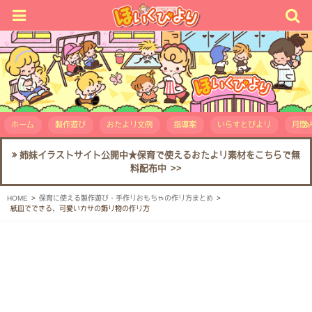
ホーム
製作遊び
おたより文例
指導案
いらすとびより
月間人
姉妹イラストサイト公開中★保育で使えるおたより素材をこちらで無
料配布中 >>
HOME
保育に使える製作遊び・手作りおもちゃの作り方まとめ
紙皿でできる、可愛いカサの飾り物の作り方