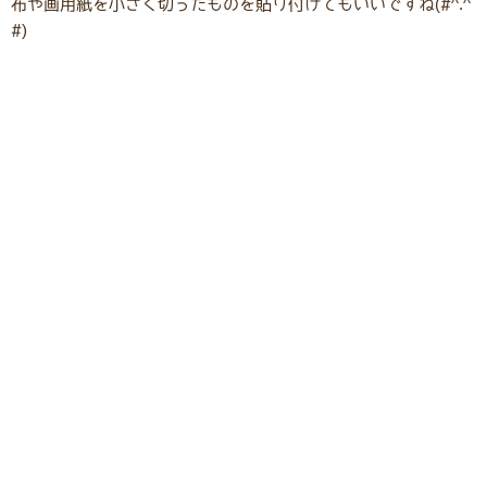
布や画用紙を小さく切ったものを貼り付けてもいいですね(#^.^
#)