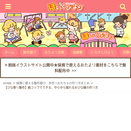
ホーム
製作遊び
おたより文例
指導案
いらすとびより
月間人
姉妹イラストサイト公開中★保育で使えるおたより素材をこちらで無
料配布中 >>
HOME
保育に使える製作遊び・手作りおもちゃの作り方まとめ
【ひな祭り製作】紙コップでできる、ゆらゆら揺れるおひな様の作り方