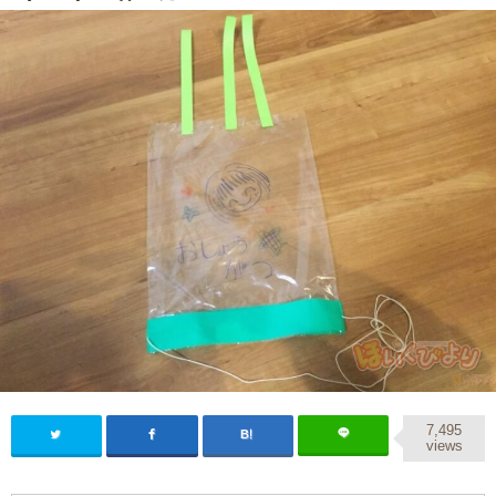
7,495
views