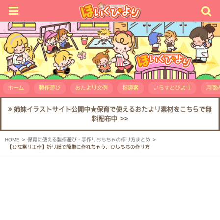
ホーム
製作遊び
おたより文例
指導案
いらすとびより
月間人
姉妹イラストサイト公開中★保育で使えるおたより素材をこちらで無
料配布中 >>
HOME
保育に使える製作遊び・手作りおもちゃの作り方まとめ
【ひな祭り工作】折り紙で簡単に作れちゃう、ひしもちの作り方