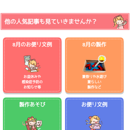
他の人気記事も見ていきませんか？
8月のお便り文例
8月の製作
お盆休みや
夏祭りや水遊び
感染症予防の
夏らしい
お知らせ等
製作など
製作あそび
お便り文例