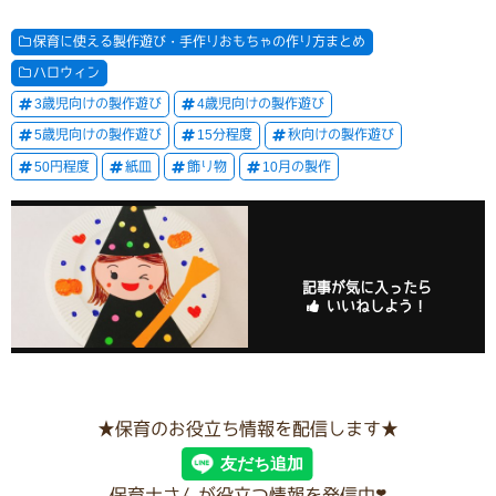
保育に使える製作遊び・手作りおもちゃの作り方まとめ
ハロウィン
3歳児向けの製作遊び
4歳児向けの製作遊び
5歳児向けの製作遊び
15分程度
秋向けの製作遊び
50円程度
紙皿
飾り物
10月の製作
記事が気に入ったら
いいねしよう！
★保育のお役立ち情報を配信します★
保育士さんが役立つ情報を発信中❣️