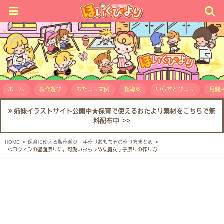
ホーム
製作遊び
おたより文例
指導案
いらすとびより
月間人
姉妹イラストサイト公開中★保育で使えるおたより素材をこちらで無
料配布中 >>
HOME
保育に使える製作遊び・手作りおもちゃの作り方まとめ
ハロウィンの壁面飾りに。可愛いおちゃめな魔女っ子飾りの作り方