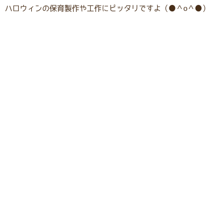
ハロウィンの保育製作や工作にピッタリですよ（●＾o＾●）