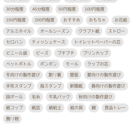
30分程度
45分程度
50円程度
100円程度
150円程度
200円程度
おすすめ
おもちゃ
お花紙
アルミホイル
オールシーズン
クラフト紙
ストロー
セロハン
ティッシュケース
トイレットペーパーの芯
ビニール袋
ビーズ
プチプチ
プリンカップ
ペットボトル
ポンポン
モール
ラップの芯
冬向けの製作遊び
割り箸
壁面
夏向けの製作遊び
手形スタンプ
指スタンプ
新聞紙
春向けの製作遊び
段ボール
毛糸
牛乳パック
秋向けの製作遊び
紙コップ
紙皿
紙粘土
絵の具
綿
食品トレー
飾り物