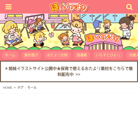
ホーム
製作遊び
おたより文例
指導案
いらすとびより
月間人
姉妹イラストサイト公開中★保育で使えるおたより素材をこちらで無
料配布中 >>
HOME
タグ : モール