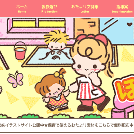
ホーム
製作遊び
おたより文例集
指導案
Home
Production
Letter
teaching-plan
姉妹イラストサイト公開中★保育で使えるおたより素材をこちらで無料配布中 