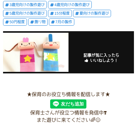
3歳児向けの製作遊び
4歳児向けの製作遊び
5歳児向けの製作遊び
15分程度
夏向けの製作遊び
50円程度
飾り物
7月の製作
記事が気に入ったら
いいねしよう！
★保育のお役立ち情報を配信します★
保育士さんが役立つ情報を発信中❣️
また遊びに来てください🌈😊