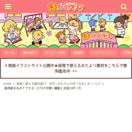
ホーム
製作遊び
おたより文例
指導案
いらすとびより
月間人
姉妹イラストサイト公開中★保育で使えるおたより素材をこちらで無
料配布中 >>
HOME
保育に使える製作遊び・手作りおもちゃの作り方まとめ
七夕
画用紙を丸めてできる！七夕の可愛い織姫と彦星の作り方