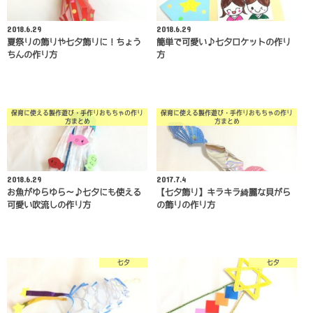
2018.6.29
2018.6.29
夏祭りの飾りや七夕飾りに！ちょう
簡単で可愛い♪七夕ロケットの作り
ちんの作り方
方
保育に使える製作遊び・手作りおもちゃの作り
保育に使える製作遊び・手作りおもちゃの作り
方まとめ
方まとめ
2018.6.29
2017.7.4
お魚がゆらゆら～♪七夕にも使える
【七夕飾り】キラキラ綺麗な貝がら
可愛い吹流しの作り方
の飾りの作り方
七夕
七夕