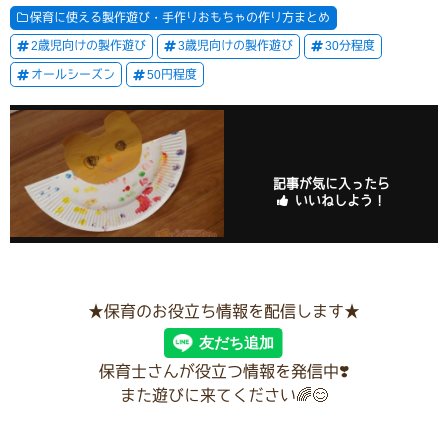
保育に使える製作遊び・手作りおもちゃの作り方まとめ
2歳児向けの製作遊び
3歳児向けの製作遊び
30分程度
オールシーズン
50円程度
記事が気に入ったら
いいねしよう！
★保育のお役立ち情報を配信します★
保育士さんが役立つ情報を発信中❣️
また遊びに来てください🌈😊