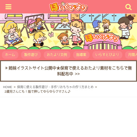
ホーム
製作遊び
おたより文例
指導案
いらすとびより
月間人
姉妹イラストサイト公開中★保育で使えるおたより素材をこちらで無
料配布中 >>
HOME
保育に使える製作遊び・手作りおもちゃの作り方まとめ
2歳児さんにも！指で押してゆらゆらクマさん♪