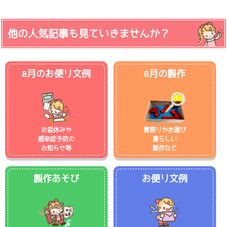
他の人気記事も見ていきませんか？
8月のお便り文例
8月の製作
お盆休みや
夏祭りや水遊び
感染症予防の
夏らしい
お知らせ等
製作など
製作あそび
お便り文例