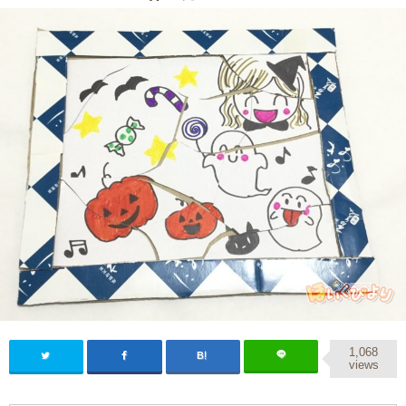
1,068
views