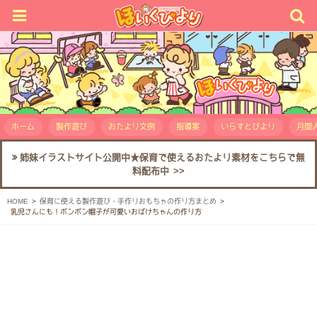
ホーム
製作遊び
おたより文例
指導案
いらすとびより
月間人
姉妹イラストサイト公開中★保育で使えるおたより素材をこちらで無
料配布中 >>
HOME
保育に使える製作遊び・手作りおもちゃの作り方まとめ
乳児さんにも！ポンポン帽子が可愛いおばけちゃんの作り方