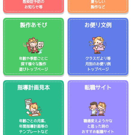
感染症予防の
夏らしい
お知らせ等
製作など
製作あそび
お便り文例
年齢や季節ごとに
クラスだより等
探す様々な製作
月別のお便り例
遊びトップページ
トップページ
指導計画見本
転職サイト
年齢ごとの月案、
職場変えようかな
年間指導計画等の
と思った時の
テンプレートなど
おすすめ転職サイト