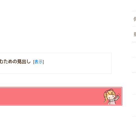
むための見出し
[
表示
]