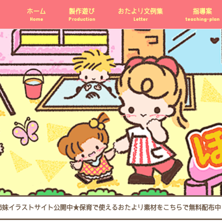
ホーム
製作遊び
おたより文例集
指導案
Home
Production
Letter
teaching-plan
姉妹イラストサイト公開中★保育で使えるおたより素材をこちらで無料配布中 