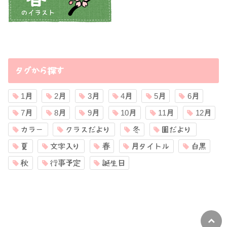
タグから探す
1月
2月
3月
4月
5月
6月
7月
8月
9月
10月
11月
12月
カラー
クラスだより
冬
園だより
夏
文字入り
春
月タイトル
白黒
秋
行事予定
誕生日