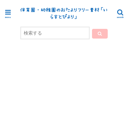
かわいい無料素材が現在250点以上！カラー・白黒色で印刷にも対応
保育園・幼稚園のおたよりフリー素材「い
らすとびより」
menu
search