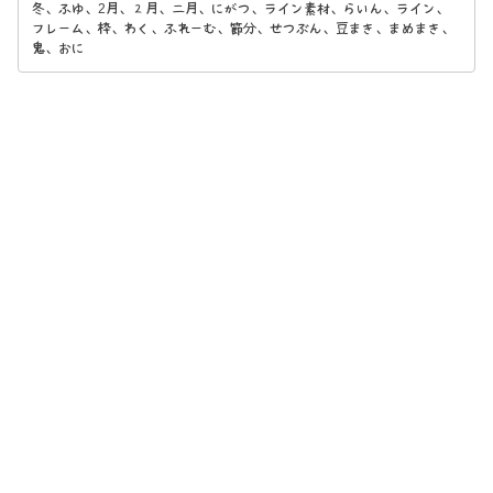
冬、ふゆ、2月、２月、二月、にがつ、ライン素材、らいん、ライン、
フレーム、枠、わく、ふれーむ、節分、せつぶん、豆まき、まめまき、
鬼、おに