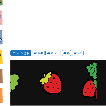
ライン素材
白黒
カラー
春
5月