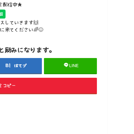
報を配信中★
スしていきます🙌
来てください🌈😊
と励みになります。
はてブ
LINE
をコピー