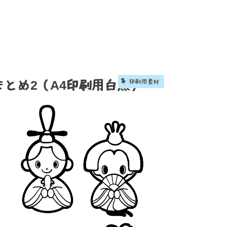
印刷用素材
とめ2（A4印刷用白黒）